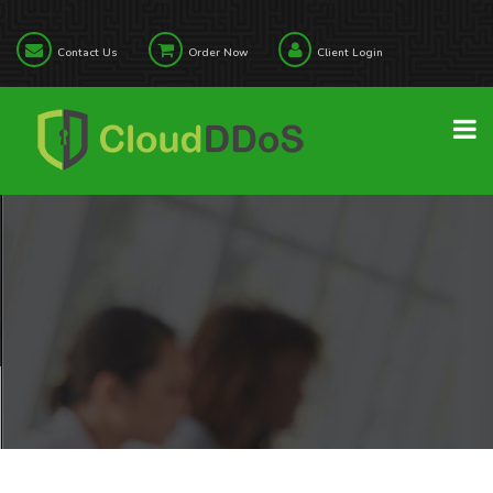
Contact Us
Order Now
Client Login