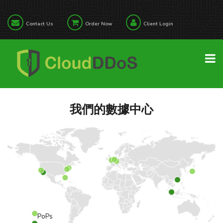
Contact Us
Order Now
Client Login
我們的數據中心
PoPs